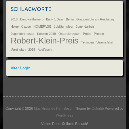
SCHLAGWORTE
2018
Bandwettbewerb
Bank 1 Saar
Berlin
Gruppenfoto am Reichstag
Holger Krause
HOMEPAGE
Jubiläumsfest
Jugendarbeit
Jugendorchester
Konzert 2019
Ostereieressen
Probe
Proben
Robert-Klein-Preis
Tettingen
Vereinsfahrt
Vereinsfahrt 2015
Äpelfescht
Alter LogIn
Copyright © 2026
Musikfreunde Perl-Besch
. Theme by
Colorlib
Powered by
WordPress
Vielen Dank für ihren Besuch!